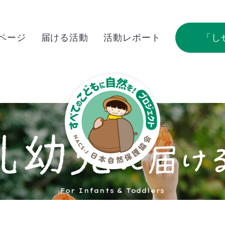
Pページ
届ける活動
活動レポート
「し
For Infants & Toddlers